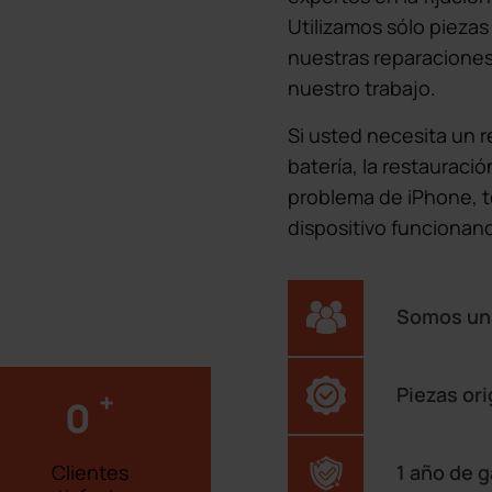
Utilizamos sólo piezas
nuestras reparaciones
nuestro trabajo.
Si usted necesita un r
batería, la restauraci
problema de iPhone, t
dispositivo funcionan
Somos una
Piezas ori
+
0
Clientes
1 año de g