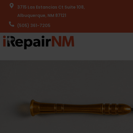
3715 Las Estancias Ct Suite 108,
Albuquerque, NM 87121
(505) 361-7205