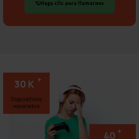
Haga clic para llamarnos
+
30
K
Dispositivos
reparados
+
40