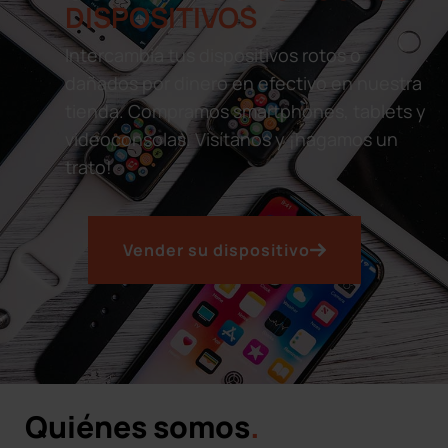
DISPOSITIVOS
Intercambia tus dispositivos rotos o
dañados por dinero en efectivo en nuestra
tienda. Compramos smartphones, tablets y
videoconsolas. Visítanos y ¡hagamos un
trato!
Vender su dispositivo
Quiénes somos
.