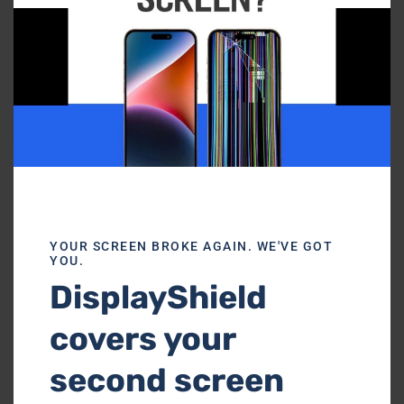
Disparadores y botones
que no responden
¡Echemos un vistazo a su controlador
hoy mismo! Pásese por una de nuestras
tiendas y estaremos encantados de
atenderle.
YOUR SCREEN BROKE AGAIN. WE'VE GOT
YOU.
DisplayShield
covers your
second screen
Deriva del joystick