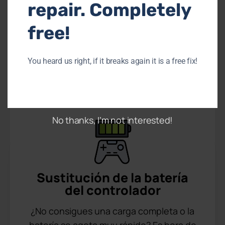
repair. Completely
¿Tu joystick está pegajoso o atascado
free!
derrapando? Es muy probable que le
moleste. Deje que uno de nuestros
técnicos se lo repare.
You heard us right, if it breaks again it is a free fix!
No thanks, I’m not interested!
Sustitución de la batería
del controlador
¿No consigues una carga completa o la