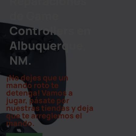
Reparaciones
de Game
Controllers en
Albuquerque,
NM.
¡No dejes que un
mando roto te
detenga! Vamos a
jugar, pásate por
nuestras tiendas y deja
que te arreglemos el
mando.