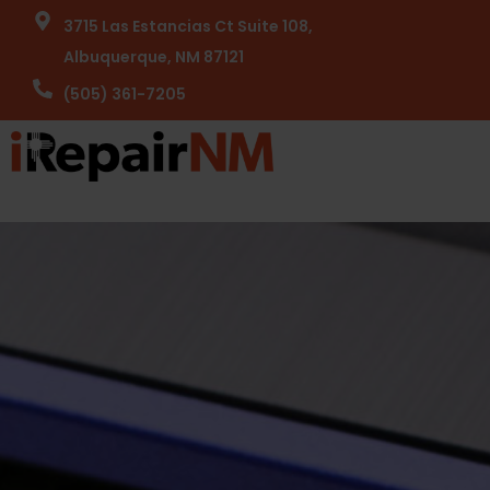
3715 Las Estancias Ct Suite 108,
Albuquerque, NM 87121
(505) 361-7205