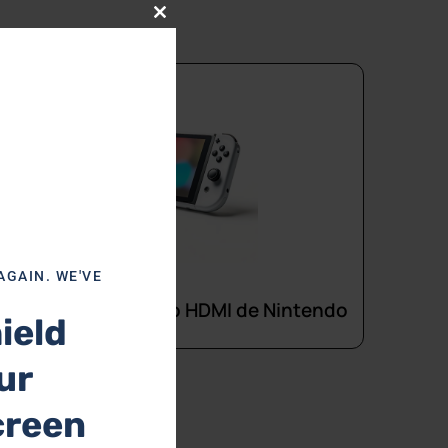
Close this module
AGAIN. WE'VE
paración del puerto HDMI de Nintendo
ield
ur
creen