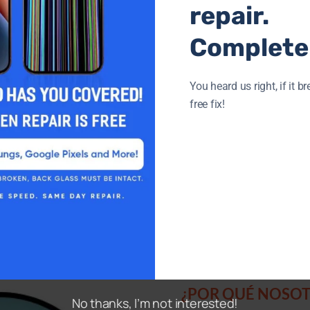
repair.
tivo?
Completel
a, póngase en contacto con nosotros para
You heard us right, if it br
ualquier pregunta.
free fix!
¿POR QUÉ NOSOT
No thanks, I’m not interested!