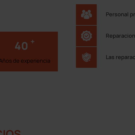
Personal p
Reparacion
+
40
Las repara
Años de experiencia
CIOS