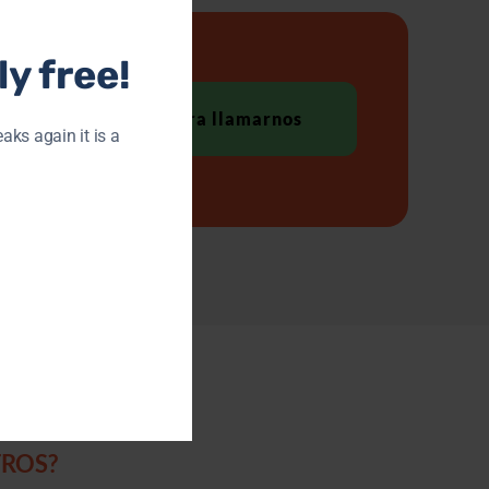
y free!
Haga clic para llamarnos
eaks again it is a
ROS?