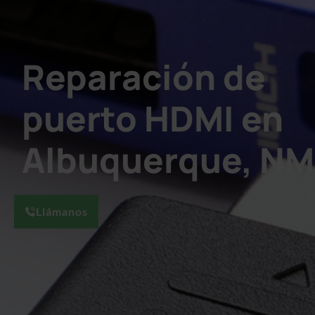
Reparación de
puerto HDMI en
Albuquerque, NM
Llámanos