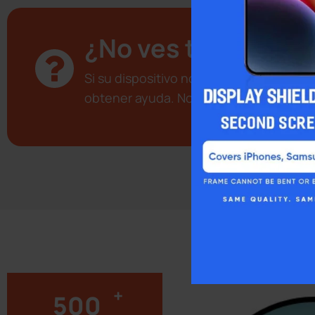
¿No ves tu disposi
Si su dispositivo no aparece en la list
obtener ayuda. No dude en hacernos c
+
500