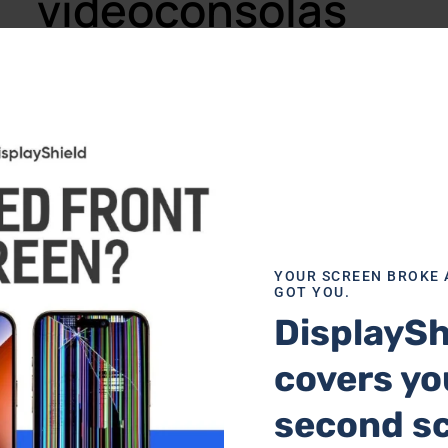
videoconsolas
YOUR SCREEN BROKE 
GOT YOU.
Reparación del puerto HDMI de Xbox
Re
DisplaySh
covers yo
second s