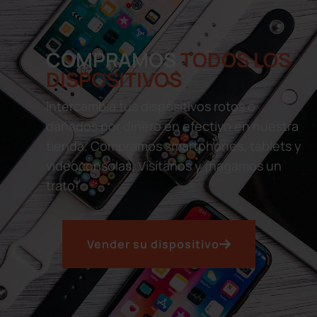
COMPRAMOS
TODOS LOS
DISPOSITIVOS
Intercambia tus dispositivos rotos o
dañados por dinero en efectivo en nuestra
tienda. Compramos smartphones, tablets y
videoconsolas. Visítanos y ¡hagamos un
trato!
Vender su dispositivo