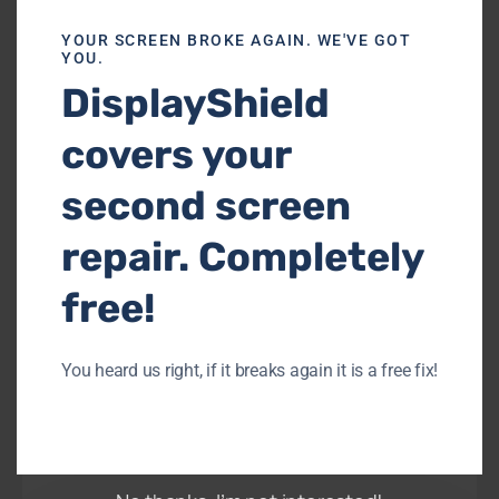
YOUR SCREEN BROKE AGAIN. WE'VE GOT
YOU.
DisplayShield
covers your
Reparación del puerto de
carga del teléfono
second screen
Motorola
repair. Completely
¿Le cuesta cargar su teléfono Motorola?
free!
Nuestros técnicos cualificados se
especializan en reparaciones de
puertos de carga, garantizando una
You heard us right, if it breaks again it is a free fix!
experiencia de carga estable y eficiente
para su dispositivo.