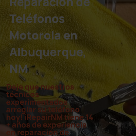
Reparación de
Teléfonos
Motorola en
Albuquerque,
NM
Deje que nuestros
técnicos
experimentados
arreglar su teléfono
hoy! iRepairNM tiene 14
+ años de experiencia
en reparación de