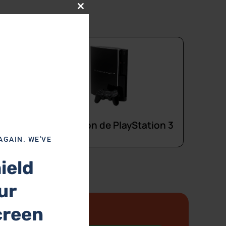
Close this module
Reparación de PlayStation 3
on 4
AGAIN. WE'VE
ield
ur
creen