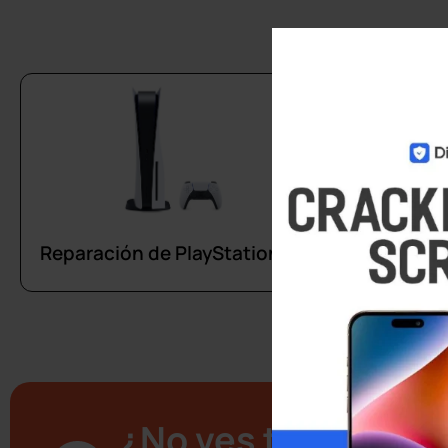
Reparación
Reparación de PlayStation 5
¿No ves tu disposi