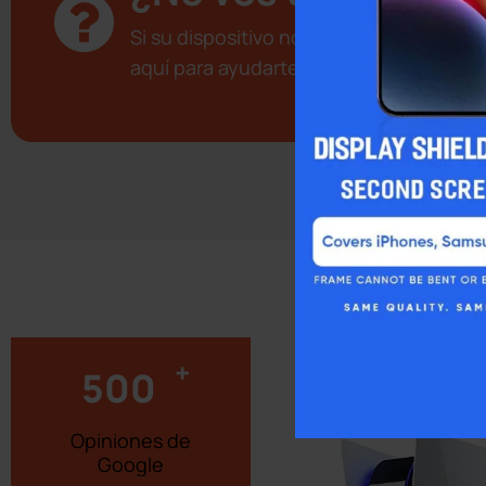
Si su dispositivo no aparece en la lis
aquí para ayudarte a conectarte sin pr
+
500
Opiniones de
Google