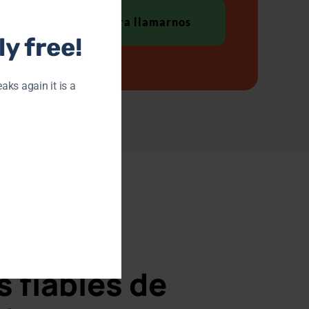
Haga clic para llamarnos
y free!
eaks again it is a
ROS?
s fiables de