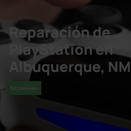
Reparación de
PlayStation en
Albuquerque, NM
Llámenos