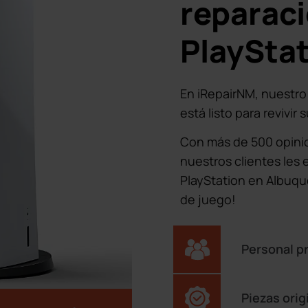
reparac
PlaySta
En iRepairNM, nuestr
está listo para revivir 
Con más de 500 opinio
nuestros clientes les 
PlayStation en Albuq
de juego!
Personal p
Piezas orig