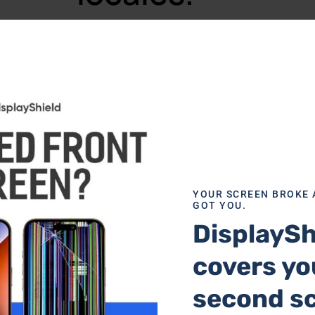
 Playstation 4 Pro
Reparación de PlayStati
YOUR SCREEN BROKE 
GOT YOU.
DisplaySh
covers yo
second s
tivo?