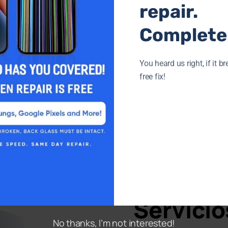
repair.
ta, póngase en contacto con nosotros. Estamos
Completel
oblemas.
You heard us right, if it br
free fix!
¿POR QUÉ NOSOT
Servicio
No thanks, I’m not interested!